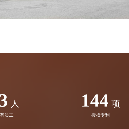
3
144
人
项
有员工
授权专利