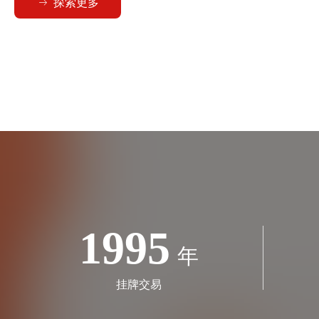
探索更多
ꁹ
1995
年
挂牌交易