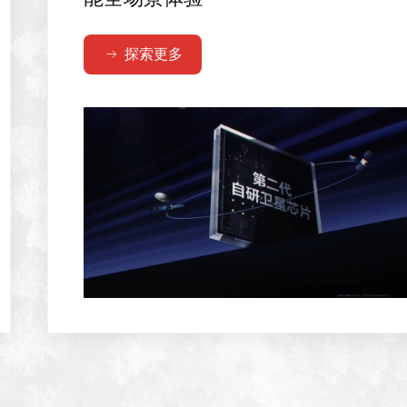
探索更多
ꁹ