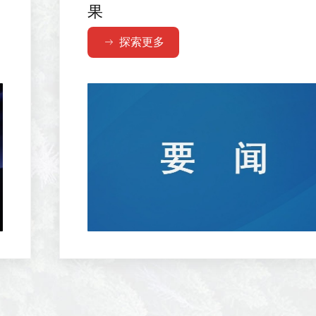
果
探索更多
ꁹ